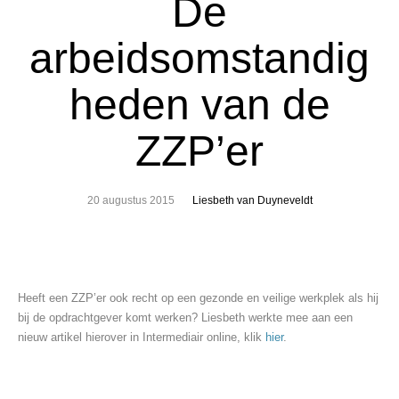
De
arbeidsomstandig
heden van de
ZZP’er
20 augustus 2015
Liesbeth van Duyneveldt
Heeft een ZZP’er ook recht op een gezonde en veilige werkplek als hij
bij de opdrachtgever komt werken? Liesbeth werkte mee aan een
nieuw artikel hierover in Intermediair online, klik
hier
.