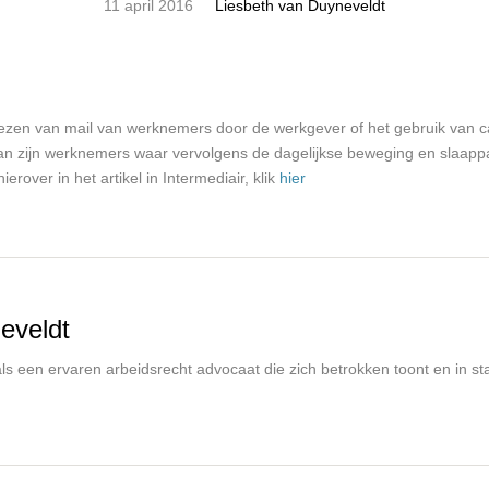
11 april 2016
Liesbeth van Duyneveldt
 lezen van mail van werknemers door de werkgever of het gebruik van c
an zijn werknemers waar vervolgens de dagelijkse beweging en slaa
ver in het artikel in Intermediair, klik
hier
eveldt
s een ervaren arbeidsrecht advocaat die zich betrokken toont en in staa