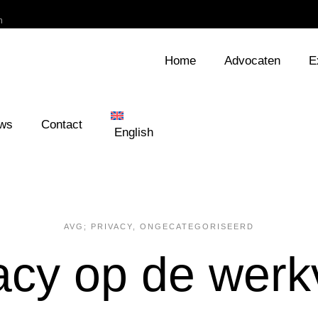
h
Home
Advocaten
E
ws
Contact
English
AVG; PRIVACY
,
ONGECATEGORISEERD
acy op de werk