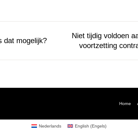
Niet tijdig voldoen a
s dat mogelijk?
voortzetting cont
Home
Nederlands
English
(
Engels
)