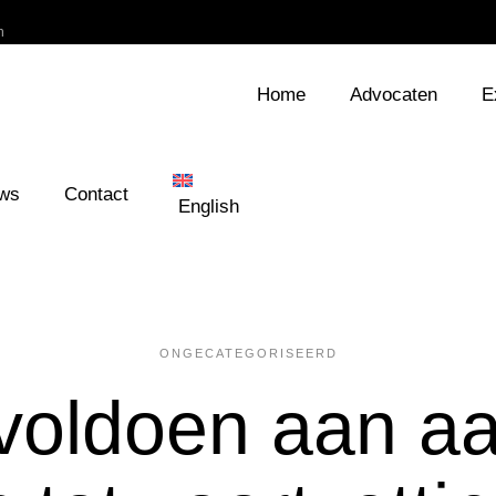
h
Home
Advocaten
E
ws
Contact
English
ONGECATEGORISEERD
g voldoen aan a