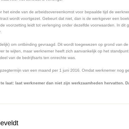
or het einde van de arbeidsovereenkomst voor bepaalde tijd de werkne
ract wordt voortgezet. Gebeurt dat niet, dan is de werkgever een boe
de voorzetting leidt tot verlenging onder dezelfde voorwaarden. In dit 
.
elijk) om ontbinding gevraagd. Dit wordt toegewezen op grond van de 
ever te wijten, maar werknemer heeft zich aanvankelijk op het standpunt 
deel van de bedrijfsarts ten onrechte was.
zegtermijn van een maand per 1 juni 2016. Omdat werknemer nog geen 2 
e te laat: laat werknemer dan niet zijn werkzaamheden hervatten. 
eveldt