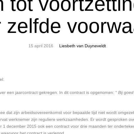
 tot voortzetti
 zelfde voorw
15 april 2016
Liesbeth van Duyneveldt
el:
er een jaarcontract gekregen. In dit contract is opgenomen: “
Bij goed
dat zijn arbeidsovereenkomst voor bepaalde tijd niet wordt omgezet
rvat werknemer zijn reguliere werkzaamheden. Er wordt gesproken over
or 1 december 2015 ook een contract voor drie maanden ter onderteke
 waarvoor het contract is verlengd.