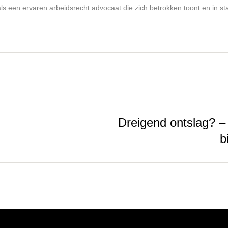
s een ervaren arbeidsrecht advocaat die zich betrokken toont en in staa
Dreigend ontslag? –
b