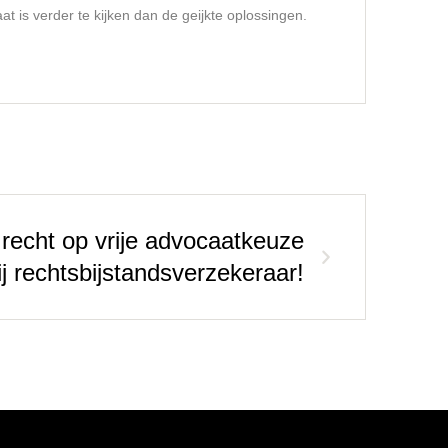
t is verder te kijken dan de geijkte oplossingen.
 recht op vrije advocaatkeuze
ij rechtsbijstandsverzekeraar!