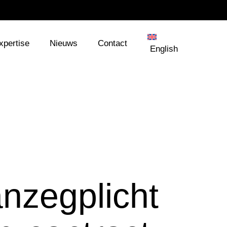
xpertise
Nieuws
Contact
English
anzegplicht