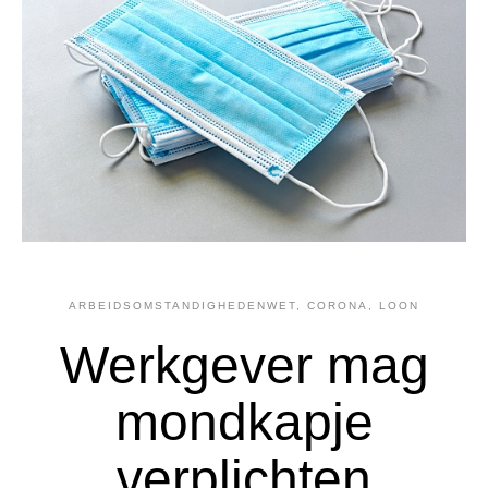
ARBEIDSOMSTANDIGHEDENWET
,
CORONA
,
LOON
Werkgever mag
mondkapje
verplichten