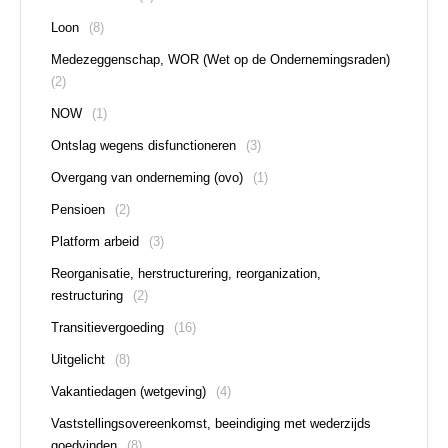
Loon
(8)
Medezeggenschap, WOR (Wet op de Ondernemingsraden)
(2)
NOW
(1)
Ontslag wegens disfunctioneren
(3)
Overgang van onderneming (ovo)
(1)
Pensioen
(2)
Platform arbeid
(3)
Reorganisatie, herstructurering, reorganization,
restructuring
(2)
Transitievergoeding
(16)
Uitgelicht
(8)
Vakantiedagen (wetgeving)
(4)
Vaststellingsovereenkomst, beeindiging met wederzijds
goedvinden
(8)