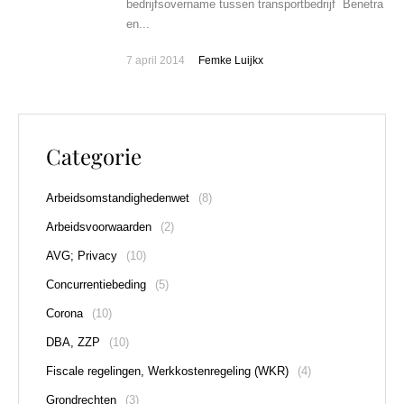
bedrijfsovername tussen transportbedrijf Benetra
en...
7 april 2014
Femke Luijkx
Categorie
Arbeidsomstandighedenwet
(8)
Arbeidsvoorwaarden
(2)
AVG; Privacy
(10)
Concurrentiebeding
(5)
Corona
(10)
DBA, ZZP
(10)
Fiscale regelingen, Werkkostenregeling (WKR)
(4)
Grondrechten
(3)