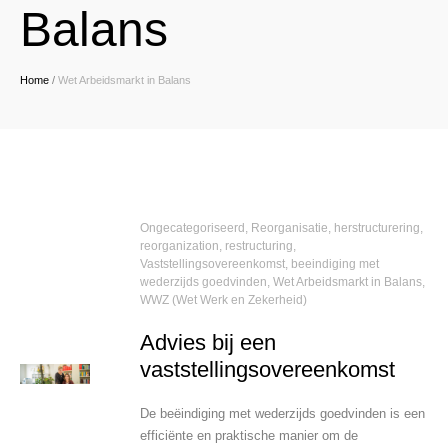
Balans
Home
/
Wet Arbeidsmarkt in Balans
Ongecategoriseerd
,
Reorganisatie, herstructurering,
reorganization, restructuring
,
Vaststellingsovereenkomst, beeindiging met
wederzijds goedvinden
,
Wet Arbeidsmarkt in Balans
,
WWZ (Wet Werk en Zekerheid)
Advies bij een
vaststellingsovereenkomst
De beëindiging met wederzijds goedvinden is een
efficiënte en praktische manier om de