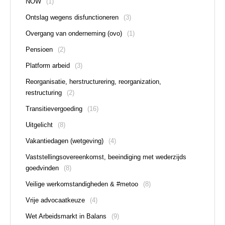
NOW
(1)
Ontslag wegens disfunctioneren
(3)
Overgang van onderneming (ovo)
(1)
Pensioen
(2)
Platform arbeid
(3)
Reorganisatie, herstructurering, reorganization,
restructuring
(2)
Transitievergoeding
(16)
Uitgelicht
(8)
Vakantiedagen (wetgeving)
(4)
Vaststellingsovereenkomst, beeindiging met wederzijds
goedvinden
(8)
Veilige werkomstandigheden & #metoo
(8)
Vrije advocaatkeuze
(4)
Wet Arbeidsmarkt in Balans
(9)