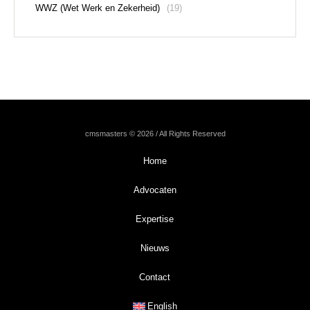
WWZ (Wet Werk en Zekerheid)
(19)
cmsmasters © 2026 / All Rights Reserved
Home
Advocaten
Expertise
Nieuws
Contact
English