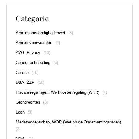
Categorie
Arbeidsomstandighedenwet
(8)
Arbeidsvoorwaarden
(2)
AVG; Privacy
(10)
Concurrentiebeding
(5)
Corona
(10)
DBA, ZZP
(10)
Fiscale regelingen, Werkkostenregeling (WKR)
(4)
Grondrechten
(3)
Loon
(8)
Medezeggenschap, WOR (Wet op de Ondernemingsraden)
(2)
NOW
(1)