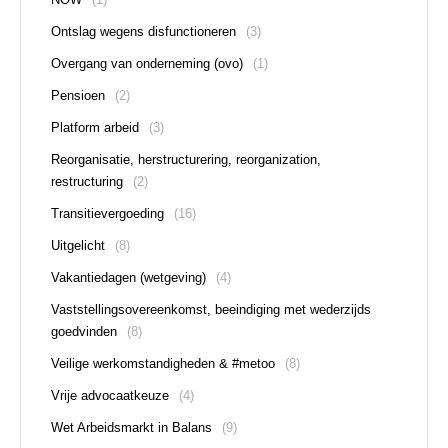
Ontslag wegens disfunctioneren
(3)
Overgang van onderneming (ovo)
(1)
Pensioen
(2)
Platform arbeid
(3)
Reorganisatie, herstructurering, reorganization,
restructuring
(2)
Transitievergoeding
(16)
Uitgelicht
(8)
Vakantiedagen (wetgeving)
(4)
Vaststellingsovereenkomst, beeindiging met wederzijds
goedvinden
(8)
Veilige werkomstandigheden & #metoo
(8)
Vrije advocaatkeuze
(4)
Wet Arbeidsmarkt in Balans
(9)