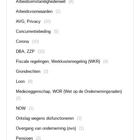
Arbeidsomstandighedenwet
(8)
Arbeidsvoorwaarden
(2)
AVG; Privacy
(10)
Concurrentiebeding
(5)
Corona
(10)
DBA, ZZP
(10)
Fiscale regelingen, Werkkostenregeling (WKR)
(4)
Grondrechten
(3)
Loon
(8)
Medezeggenschap, WOR (Wet op de Ondernemingsraden)
(2)
NOW
(1)
Ontslag wegens disfunctioneren
(3)
Overgang van onderneming (ovo)
(1)
Pensioen
(2)