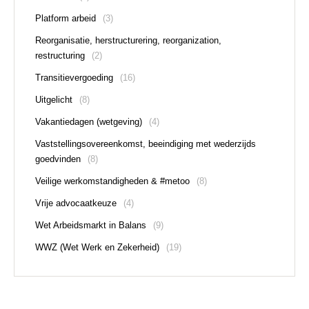
Platform arbeid
(3)
Reorganisatie, herstructurering, reorganization,
restructuring
(2)
Transitievergoeding
(16)
Uitgelicht
(8)
Vakantiedagen (wetgeving)
(4)
Vaststellingsovereenkomst, beeindiging met wederzijds
goedvinden
(8)
Veilige werkomstandigheden & #metoo
(8)
Vrije advocaatkeuze
(4)
Wet Arbeidsmarkt in Balans
(9)
WWZ (Wet Werk en Zekerheid)
(19)