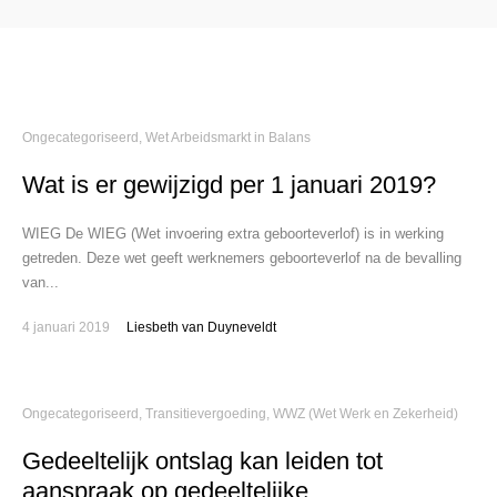
Ongecategoriseerd
,
Wet Arbeidsmarkt in Balans
Wat is er gewijzigd per 1 januari 2019?
WIEG De WIEG (Wet invoering extra geboorteverlof) is in werking
getreden. Deze wet geeft werknemers geboorteverlof na de bevalling
van...
4 januari 2019
Liesbeth van Duyneveldt
Ongecategoriseerd
,
Transitievergoeding
,
WWZ (Wet Werk en Zekerheid)
Gedeeltelijk ontslag kan leiden tot
aanspraak op gedeeltelijke