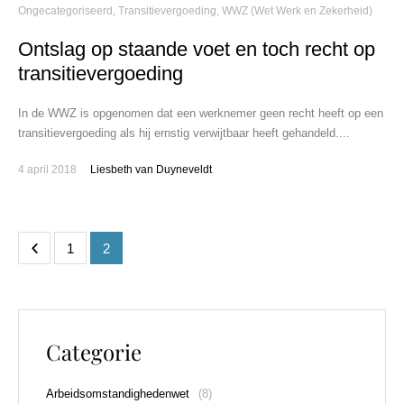
Ongecategoriseerd
,
Transitievergoeding
,
WWZ (Wet Werk en Zekerheid)
Ontslag op staande voet en toch recht op
transitievergoeding
In de WWZ is opgenomen dat een werknemer geen recht heeft op een
transitievergoeding als hij ernstig verwijtbaar heeft gehandeld....
4 april 2018
Liesbeth van Duyneveldt
1
2
Categorie
Arbeidsomstandighedenwet
(8)