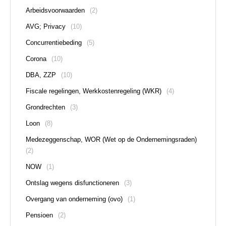
Arbeidsvoorwaarden
(2)
AVG; Privacy
(10)
Concurrentiebeding
(5)
Corona
(10)
DBA, ZZP
(10)
Fiscale regelingen, Werkkostenregeling (WKR)
(4)
Grondrechten
(3)
Loon
(8)
Medezeggenschap, WOR (Wet op de Ondernemingsraden)
(2)
NOW
(1)
Ontslag wegens disfunctioneren
(3)
Overgang van onderneming (ovo)
(1)
Pensioen
(2)