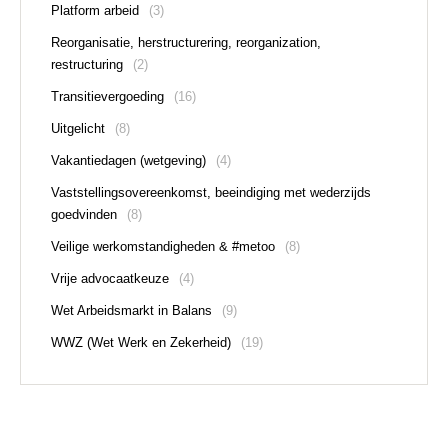
Platform arbeid
(3)
Reorganisatie, herstructurering, reorganization,
restructuring
(2)
Transitievergoeding
(16)
Uitgelicht
(8)
Vakantiedagen (wetgeving)
(4)
Vaststellingsovereenkomst, beeindiging met wederzijds
goedvinden
(8)
Veilige werkomstandigheden & #metoo
(8)
Vrije advocaatkeuze
(4)
Wet Arbeidsmarkt in Balans
(9)
WWZ (Wet Werk en Zekerheid)
(19)