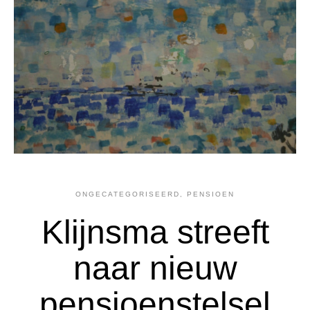
ONGECATEGORISEERD
,
PENSIOEN
Klijnsma streeft
naar nieuw
pensioenstelsel