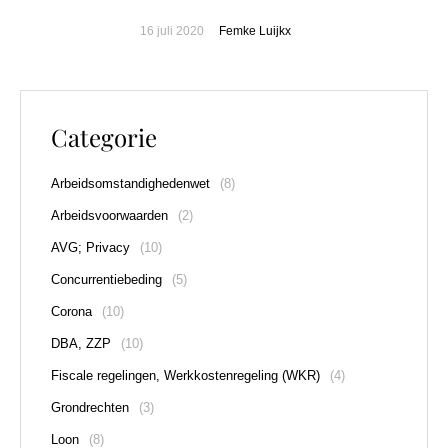
16 juli 2020
Femke Luijkx
Categorie
Arbeidsomstandighedenwet
(8)
Arbeidsvoorwaarden
(2)
AVG; Privacy
(10)
Concurrentiebeding
(5)
Corona
(10)
DBA, ZZP
(10)
Fiscale regelingen, Werkkostenregeling (WKR)
(4)
Grondrechten
(3)
Loon
(8)