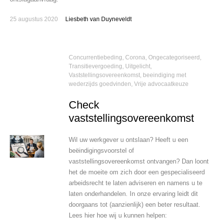
25 augustus 2020
Liesbeth van Duyneveldt
Concurrentiebeding
,
Corona
,
Ongecategoriseerd
,
Transitievergoeding
,
Uitgelicht
,
Vaststellingsovereenkomst, beeindiging met
wederzijds goedvinden
,
Vrije advocaatkeuze
Check
vaststellingsovereenkomst
Wil uw werkgever u ontslaan? Heeft u een
beëindigingsvoorstel of
vaststellingsovereenkomst ontvangen? Dan loont
het de moeite om zich door een gespecialiseerd
arbeidsrecht te laten adviseren en namens u te
laten onderhandelen. In onze ervaring leidt dit
doorgaans tot (aanzienlijk) een beter resultaat.
Lees hier hoe wij u kunnen helpen: