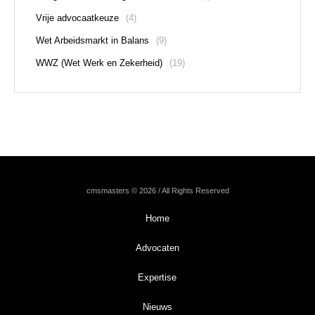
Vrije advocaatkeuze
(4)
Wet Arbeidsmarkt in Balans
(9)
WWZ (Wet Werk en Zekerheid)
(19)
cmsmasters © 2026 / All Rights Reserved
Home
Advocaten
Expertise
Nieuws