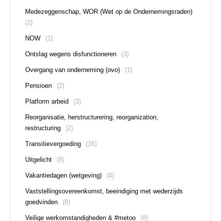
Medezeggenschap, WOR (Wet op de Ondernemingsraden)
(2)
NOW
(1)
Ontslag wegens disfunctioneren
(3)
Overgang van onderneming (ovo)
(1)
Pensioen
(2)
Platform arbeid
(3)
Reorganisatie, herstructurering, reorganization,
restructuring
(2)
Transitievergoeding
(16)
Uitgelicht
(8)
Vakantiedagen (wetgeving)
(4)
Vaststellingsovereenkomst, beeindiging met wederzijds
goedvinden
(8)
Veilige werkomstandigheden & #metoo
(8)