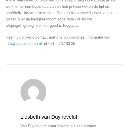
Als je werkgever bij UWV een ontslagaanvraag indient, krijg je als
werknemer een kopie daarvan en heb je twee weken de tijd om
schriftelijk bezwaar te maken. Dat kan bijvoorbeeld zinvol zijn als je
twijfelt over de bedrijfseconomische reden of als het
afspiegelingsbeginsel niet goed is toegepast.
Neem vrijblijvend contact met ons op voor meer informatie via
info@lvdadvocaten.nl
of 071 – 737 03 39
Liesbeth van Duyneveldt
Van Duyneveldt staat bekend als een ervaren