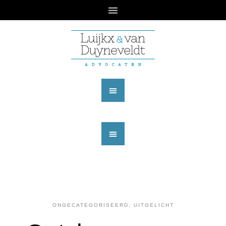
ONGECATEGORISEERD
,
UITGELICHT