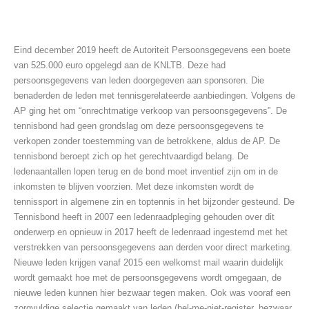
Eind december 2019 heeft de Autoriteit Persoonsgegevens een boete
van 525.000 euro opgelegd aan de KNLTB. Deze had
persoonsgegevens van leden doorgegeven aan sponsoren. Die
benaderden de leden met tennisgerelateerde aanbiedingen. Volgens de
AP ging het om “onrechtmatige verkoop van persoonsgegevens”. De
tennisbond had geen grondslag om deze persoonsgegevens te
verkopen zonder toestemming van de betrokkene, aldus de AP. De
tennisbond beroept zich op het gerechtvaardigd belang. De
ledenaantallen lopen terug en de bond moet inventief zijn om in de
inkomsten te blijven voorzien. Met deze inkomsten wordt de
tennissport in algemene zin en toptennis in het bijzonder gesteund. De
Tennisbond heeft in 2007 een ledenraadpleging gehouden over dit
onderwerp en opnieuw in 2017 heeft de ledenraad ingestemd met het
verstrekken van persoonsgegevens aan derden voor direct marketing.
Nieuwe leden krijgen vanaf 2015 een welkomst mail waarin duidelijk
wordt gemaakt hoe met de persoonsgegevens wordt omgegaan, de
nieuwe leden kunnen hier bezwaar tegen maken. Ook was vooraf een
zorgvuldige selectie gemaakt van leden (bel-me-niet-register, bezwaar