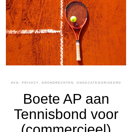
AVG; PRIVACY
,
GRONDRECHTEN
,
ONGECATEGORISEERD
Boete AP aan
Tennisbond voor
(commercieel)