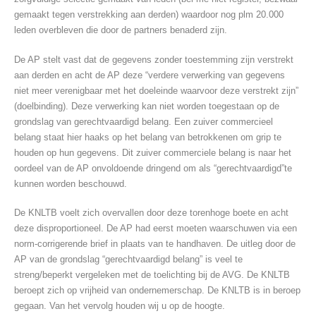
gemaakt tegen verstrekking aan derden) waardoor nog plm 20.000
leden overbleven die door de partners benaderd zijn.
De AP stelt vast dat de gegevens zonder toestemming zijn verstrekt
aan derden en acht de AP deze “verdere verwerking van gegevens
niet meer verenigbaar met het doeleinde waarvoor deze verstrekt zijn”
(doelbinding). Deze verwerking kan niet worden toegestaan op de
grondslag van gerechtvaardigd belang. Een zuiver commercieel
belang staat hier haaks op het belang van betrokkenen om grip te
houden op hun gegevens. Dit zuiver commerciele belang is naar het
oordeel van de AP onvoldoende dringend om als “gerechtvaardigd”te
kunnen worden beschouwd.
De KNLTB voelt zich overvallen door deze torenhoge boete en acht
deze disproportioneel. De AP had eerst moeten waarschuwen via een
norm-corrigerende brief in plaats van te handhaven. De uitleg door de
AP van de grondslag “gerechtvaardigd belang” is veel te
streng/beperkt vergeleken met de toelichting bij de AVG. De KNLTB
beroept zich op vrijheid van ondernemerschap. De KNLTB is in beroep
gegaan. Van het vervolg houden wij u op de hoogte.