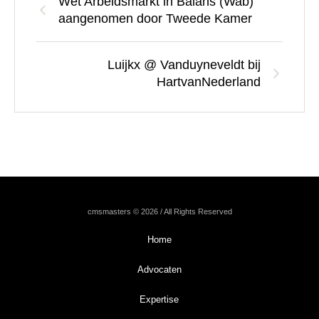
Wet Arbeidsmarkt in Balans (Wab)
aangenomen door Tweede Kamer
Luijkx @ Vanduyneveldt bij
HartvanNederland
cmsmasters © 2026 / All Rights Reserved
Home
Advocaten
Expertise