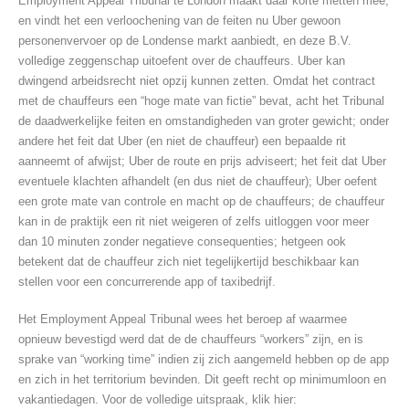
Employment Appeal Tribunal te London maakt daar korte metten mee,
en vindt het een verloochening van de feiten nu Uber gewoon
personenvervoer op de Londense markt aanbiedt, en deze B.V.
volledige zeggenschap uitoefent over de chauffeurs. Uber kan
dwingend arbeidsrecht niet opzij kunnen zetten. Omdat het contract
met de chauffeurs een “hoge mate van fictie” bevat, acht het Tribunal
de daadwerkelijke feiten en omstandigheden van groter gewicht; onder
andere het feit dat Uber (en niet de chauffeur) een bepaalde rit
aanneemt of afwijst; Uber de route en prijs adviseert; het feit dat Uber
eventuele klachten afhandelt (en dus niet de chauffeur); Uber oefent
een grote mate van controle en macht op de chauffeurs; de chauffeur
kan in de praktijk een rit niet weigeren of zelfs uitloggen voor meer
dan 10 minuten zonder negatieve consequenties; hetgeen ook
betekent dat de chauffeur zich niet tegelijkertijd beschikbaar kan
stellen voor een concurrerende app of taxibedrijf.
Het Employment Appeal Tribunal wees het beroep af waarmee
opnieuw bevestigd werd dat de de chauffeurs “workers” zijn, en is
sprake van “working time” indien zij zich aangemeld hebben op de app
en zich in het territorium bevinden. Dit geeft recht op minimumloon en
vakantiedagen. Voor de volledige uitspraak, klik hier: