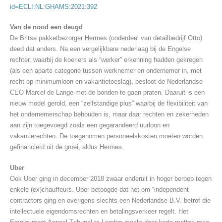
id=ECLI:NL:GHAMS:2021:392
Van de nood een deugd
De Britse pakketbezorger Hermes (onderdeel van detailbedrijf Otto)
deed dat anders. Na een vergelijkbare nederlaag bij de Engelse
rechter, waarbij de koeriers als “werker” erkenning hadden gekregen
(als een aparte categorie tussen werknemer en ondernemer in, met
recht op minimumloon en vakantietoeslag), besloot de Nederlandse
CEO Marcel de Lange met de bonden te gaan praten. Daaruit is een
nieuw model gerold, een “zelfstandige plus” waarbij de flexibiliteit van
het ondernemerschap behouden is, maar daar rechten en zekerheden
aan zijn toegevoegd zoals een gegarandeerd uurloon en
vakantierechten. De toegenomen personeelskosten moeten worden
gefinancierd uit de groei, aldus Hermes.
Uber
Ook Uber ging in december 2018 zwaar onderuit in hoger beroep tegen
enkele (ex)chauffeurs. Uber betoogde dat het om “independent
contractors ging en overigens slechts een Nederlandse B.V. betrof die
intellectuele eigendomsrechten en betalingsverkeer regelt. Het