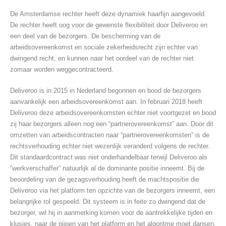
De Amsterdamse rechter heeft deze dynamiek haarfijn aangevoeld.
De rechter heeft oog voor de gewenste flexibiliteit door Deliveroo en
een deel van de bezorgers. De bescherming van de
arbeidsovereenkomst en sociale zekerheidsrecht zijn echter van
dwingend recht, en kunnen naar het oordeel van de rechter niet
zomaar worden weggecontracteerd.
Deliveroo is in 2015 in Nederland begonnen en bood de bezorgers
aanvankelijk een arbeidsovereenkomst aan. In februari 2018 heeft
Deliveroo deze arbeidsovereenkomsten echter niet voortgezet en bood
zij haar bezorgers alleen nog een “partnerovereenkomst” aan. Door dit
omzetten van arbeidscontracten naar “partnerovereenkomsten” is de
rechtsverhouding echter niet wezenlijk veranderd volgens de rechter.
Dit standaardcontract was niet onderhandelbaar terwijl Deliveroo als
“werkverschaffer” natuurlijk al de dominante positie inneemt. Bij de
beoordeling van de gezagsverhouding heeft de machtspositie die
Deliveroo via het platform ten opzichte van de bezorgers inneemt, een
belangrijke rol gespeeld. Dit systeem is in feite zo dwingend dat de
bezorger, wil hij in aanmerking komen voor de aantrekkelijke tijden en
klusjes, naar de pijpen van het platform en het algoritme moet dansen.