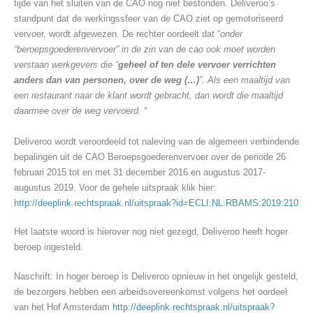
tijde van het sluiten van de CAO nog niet bestonden. Deliveroo’s
standpunt dat de werkingssfeer van de CAO ziet op gemotoriseerd
vervoer, wordt afgewezen. De rechter oordeelt dat “
onder
“beroepsgoederenvervoer” in de zin van de cao ook moet worden
verstaan werkgevers die “
geheel of ten dele vervoer verrichten
anders dan van personen, over de weg (…)
”. Als een maaltijd van
een restaurant naar de klant wordt gebracht, dan wordt die maaltijd
daarmee over de weg vervoerd. “
Deliveroo wordt veroordeeld tot naleving van de algemeen verbindende
bepalingen uit de CAO Beroepsgoederenvervoer over de periode 26
februari 2015 tot en met 31 december 2016 en augustus 2017-
augustus 2019. Voor de gehele uitspraak klik hier:
http://deeplink.rechtspraak.nl/uitspraak?id=ECLI:NL:RBAMS:2019:210
Het laatste woord is hierover nog niet gezegd, Deliveroo heeft hoger
beroep ingesteld.
Naschrift: In hoger beroep is Deliveroo opnieuw in het ongelijk gesteld,
de bezorgers hebben een arbeidsovereenkomst volgens het oordeel
van het Hof Amsterdam
http://deeplink.rechtspraak.nl/uitspraak?