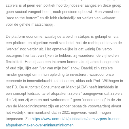
zzp’ers is al jaren een politiek hoofdpijndossier aangezien deze groep
geen sociaal vangnet heeft, noch pensioen opbouwt. Men vreest een
“race to the bottom” en dit leidt uiteindelijk tot verlies van welvaart
voor de gehele maatschappij.
De platform economie, waarbij de arbeid in stukjes is geknipt en via
een platform en algoritme wordt verdeeld, holt de rechtspositie van de
“werker” nog verder uit. Het opmerkelijke is dat weinig Deliveroo
bezorgers hier last van lijken te hebben, zij waarderen de vrijheid en
flexibiliteit. Hoe zij aan een inkomen komen als zij arbeidsongeschikt
of oud zijn, lijkt een “ver van mijn bed” show. Daarbij zijn zzp’ers
minder geneigd om in hun opleiding te investeren, waardoor onze
economie in innovatiekracht zal inboeten, aldus ook Prof. Wilthagen in
het FD. De Autoriteit Consument en Markt (ACM) heeft inmiddels in
een concept leidraad tarief afspraken zzp’ers” aangegeven dat zzp’ers
die “zij aan zij werken met werknemers” geen “onderneming” in de zin
van de Mededingingswet zijn en (onder bepaalde voorwaarden) alvast
het wettelijk minimumtarief dat in 2021 ingevoerd wordt, mogen
toepassen. Zie
https://www.acm.nl/nl/publicaties/acm-zzpers-kunnen-
afspraken-maken-over-minimuminkomen