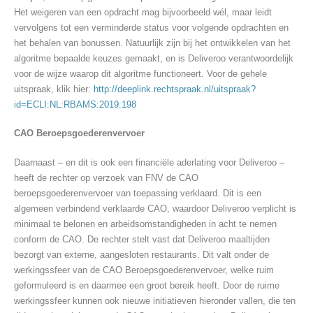
Het weigeren van een opdracht mag bijvoorbeeld wél, maar leidt
vervolgens tot een verminderde status voor volgende opdrachten en
het behalen van bonussen. Natuurlijk zijn bij het ontwikkelen van het
algoritme bepaalde keuzes gemaakt, en is Deliveroo verantwoordelijk
voor de wijze waarop dit algoritme functioneert. Voor de gehele
uitspraak, klik hier:
http://deeplink.rechtspraak.nl/uitspraak?
id=ECLI:NL:RBAMS:2019:198
CAO Beroepsgoederenvervoer
Daarnaast – en dit is ook een financiële aderlating voor Deliveroo –
heeft de rechter op verzoek van FNV de CAO
beroepsgoederenvervoer van toepassing verklaard. Dit is een
algemeen verbindend verklaarde CAO, waardoor Deliveroo verplicht is
minimaal te belonen en arbeidsomstandigheden in acht te nemen
conform de CAO. De rechter stelt vast dat Deliveroo maaltijden
bezorgt van externe, aangesloten restaurants. Dit valt onder de
werkingssfeer van de CAO Beroepsgoederenvervoer, welke ruim
geformuleerd is en daarmee een groot bereik heeft. Door de ruime
werkingssfeer kunnen ook nieuwe initiatieven hieronder vallen, die ten