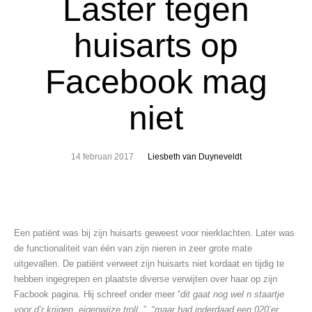
Laster tegen
huisarts op
Facebook mag
niet
14 februari 2017
Liesbeth van Duyneveldt
Een patiënt was bij zijn huisarts geweest voor nierklachten. Later was
de functionaliteit van één van zijn nieren in zeer grote mate
uitgevallen. De patiënt verweet zijn huisarts niet kordaat en tijdig te
hebben ingegrepen en plaatste diverse verwijten over haar op zijn
Facbook pagina. Hij schreef onder meer “
dit gaat nog wel n staartje
voor d’r krijgen, eigenwijze troll.
.
”, “
maar had inderdaad een 020’er