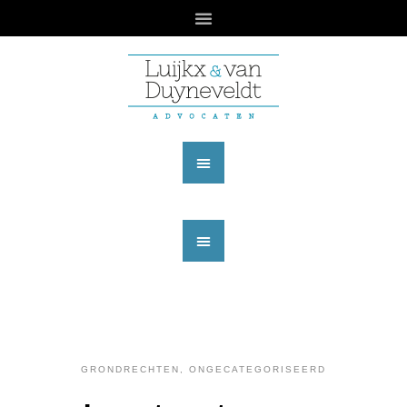
GRONDRECHTEN
,
ONGECATEGORISEERD