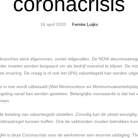
coronacrisis
16 april 2020
Femke Luijkx
 branches sterk afgenomen, zoniet stilgevallen. De NOW steunmaatregel 
rder moeten worden bespaard om als bedrijf overeind te blijven. De midd
ze ervaring. De vraag is of ook het (8%) vakantiegeld kan worden uitge
s in mei wordt uitbetaald (Wet Minimumloon en Minimumvakantiebijslag).
regeling vanaf kan worden geweken. Belangrijke voorwaarde is dat het 
komen.
betaling van vakantiegeld uitstellen. Zonodig kan dit uitstel eenzi
dmaatregel kunnen treffen. Ook de vakbonden zouden betrokken kunnen
 is deze Coronacrisis voor de werknemer een enorme uitdaging. Thuiswe