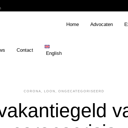
h
Home
Advocaten
E
ws
Contact
English
CORONA
,
LOON
,
ONGECATEGORISEERD
l vakantiegeld 