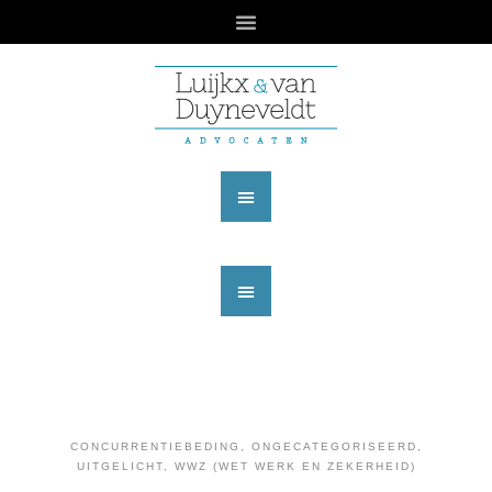
CONCURRENTIEBEDING
,
ONGECATEGORISEERD
,
UITGELICHT
,
WWZ (WET WERK EN ZEKERHEID)